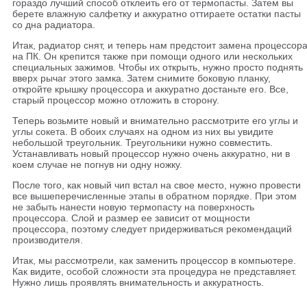
гораздо лучший способ отклеить его от термопасты. Затем вы
берете влажную салфетку и аккуратно оттираете остатки пасты
со дна радиатора.
Итак, радиатор снят, и теперь нам предстоит замена процессор
на ПК. Он крепится также при помощи одного или нескольких
специальных зажимов. Чтобы их открыть, нужно просто поднять
вверх рычаг этого замка. Затем снимите боковую планку,
откройте крышку процессора и аккуратно достаньте его. Все,
старый процессор можно отложить в сторону.
Теперь возьмите новый и внимательно рассмотрите его углы и
углы сокета. В обоих случаях на одном из них вы увидите
небольшой треугольник. Треугольники нужно совместить.
Устанавливать новый процессор нужно очень аккуратно, ни в
коем случае не погнув ни одну ножку.
После того, как новый чип встал на свое место, нужно провести
все вышеперечисленные этапы в обратном порядке. При этом
не забыть нанести новую термопасту на поверхность
процессора. Слой и размер ее зависит от мощности
процессора, поэтому следует придерживаться рекомендаций
производителя.
Итак, мы рассмотрели, как заменить процессор в компьютере.
Как видите, особой сложности эта процедура не представляет.
Нужно лишь проявлять внимательность и аккуратность.