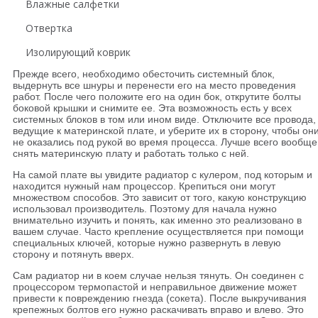
Влажные салфетки
Отвертка
Изолирующий коврик
Прежде всего, необходимо обесточить системный блок,
выдернуть все шнуры и перенести его на место проведения
работ. После чего положите его на один бок, открутите болты
боковой крышки и снимите ее. Эта возможность есть у всех
системных блоков в том или ином виде. Отключите все провода,
ведущие к материнской плате, и уберите их в сторону, чтобы он
не оказались под рукой во время процесса. Лучше всего вообще
снять материнскую плату и работать только с ней.
На самой плате вы увидите радиатор с кулером, под которым и
находится нужный нам процессор. Крепиться они могут
множеством способов. Это зависит от того, какую конструкцию
использовал производитель. Поэтому для начала нужно
внимательно изучить и понять, как именно это реализовано в
вашем случае. Часто крепление осуществляется при помощи
специальных ключей, которые нужно развернуть в левую
сторону и потянуть вверх.
Сам радиатор ни в коем случае нельзя тянуть. Он соединен с
процессором термопастой и неправильное движение может
привести к повреждению гнезда (сокета). После выкручивания
крепежных болтов его нужно раскачивать вправо и влево. Это