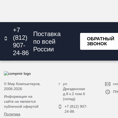
под любые...
при выборе
ПК...
+7
Поставка
(812)
ОБРАТНЫЙ
по всей
ЗВОНОК
907-
России
24-86
© Мир Компьютеров,
ул.
co
2008-2026
Дрезденская
ПН
д.8 к.2 пом.6
Информация на
(склад)
сайте не является
публичной офертой
+7 (812) 907-
24-86
Политика