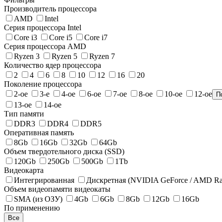
Производитель процессора
AMD
Intel
Серия процессора Intel
Core i3
Core i5
Core i7
Серия процессора AMD
Ryzen 3
Ryzen 5
Ryzen 7
Количество ядер процессора
2
4
6
8
10
12
16
20
Поколение процессора
2-ое
3-е
4-ое
6-ое
7-ое
8-ое
10-ое
12-ое
П
13-ое
14-ое
Тип памяти
DDR3
DDR4
DDR5
Оперативная память
8Gb
16Gb
32Gb
64Gb
Объем твердотельного диска (SSD)
120Gb
250Gb
500Gb
1Tb
Видеокарта
Интегрированная
Дискретная (NVIDIA GeForce / AMD Ra
Объем видеопамяти видеокаты
SMA (из ОЗУ)
4Gb
6Gb
8Gb
12Gb
16Gb
По применению
Все