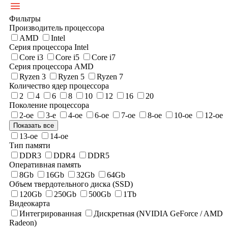
Фильтры
Производитель процессора
AMD
Intel
Серия процессора Intel
Core i3
Core i5
Core i7
Серия процессора AMD
Ryzen 3
Ryzen 5
Ryzen 7
Количество ядер процессора
2
4
6
8
10
12
16
20
Поколение процессора
2-ое
3-е
4-ое
6-ое
7-ое
8-ое
10-ое
12-ое
Показать все
13-ое
14-ое
Тип памяти
DDR3
DDR4
DDR5
Оперативная память
8Gb
16Gb
32Gb
64Gb
Объем твердотельного диска (SSD)
120Gb
250Gb
500Gb
1Tb
Видеокарта
Интегрированная
Дискретная (NVIDIA GeForce / AMD
Radeon)