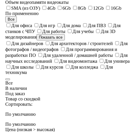
Объем видеопамяти видеокаты
SMA (из ОЗУ)
4Gb
6Gb
8Gb
12Gb
16Gb
По применению
Все
Для офиса
Для игр
Для дома
Для ПВЗ
Для
станков с ЧПУ
Для работы
Для учебы
Для 3D
моделирования
Показать все
Для дизайнеров
Для архитекторов / строителей
Для
фотографов / видеографов
Для программирования и
разработки ПО
Для удаленной / домашней работы
Для
научных исследований
Для видеомонтажа
Для универа
Для школы
Для курсов
Для колледжа
Для
техникума
Все
В наличии
Под заказ
Товар со скидкой
Сортировать:
По умолчанию
По умолчанию
Цена (низкая > высокая)