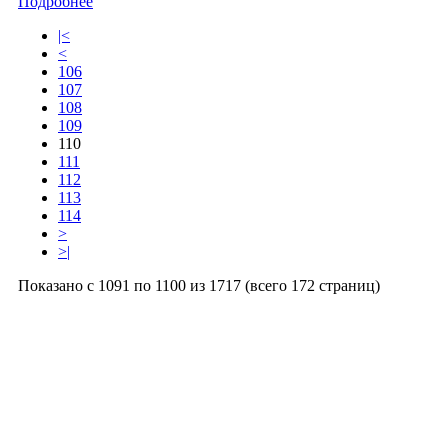
Подробнее
|<
<
106
107
108
109
110
111
112
113
114
>
>|
Показано с 1091 по 1100 из 1717 (всего 172 страниц)